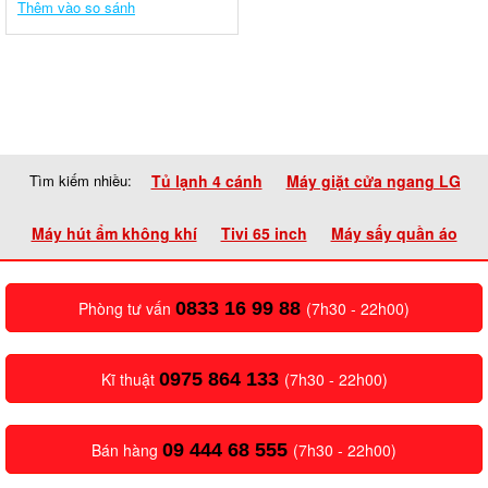
Thêm vào so sánh
Tìm kiếm nhiều:
Tủ lạnh 4 cánh
Máy giặt cửa ngang LG
Máy hút ẩm không khí
Tivi 65 inch
Máy sấy quần áo
Phòng tư vấn
0833 16 99 88
(7h30 - 22h00)
Kĩ thuật
0975 864 133
(7h30 - 22h00)
Bán hàng
09 444 68 555
(7h30 - 22h00)